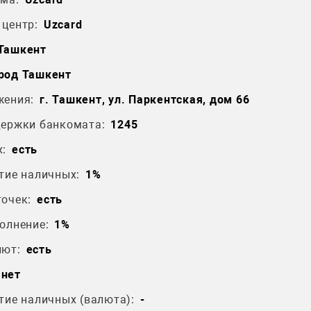
центр:
Uzcard
 Ташкент
род Ташкент
жения:
г. Ташкент, ул. Паркентская, дом 66
держки банкомата:
1245
:
есть
тие наличных:
1%
очек:
есть
олнение:
1%
лют:
есть
нет
тие наличных (валюта):
-