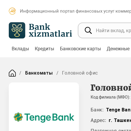
Информационный портал финансовых услуг коммерч
Вклады
Кредиты
Банковские карты
Денежные 
Банкоматы
Головной офис
Головно
Код филиала (МФО):
Банк:
Tenge Ban
Адрес:
г. Ташке
Платежная систе