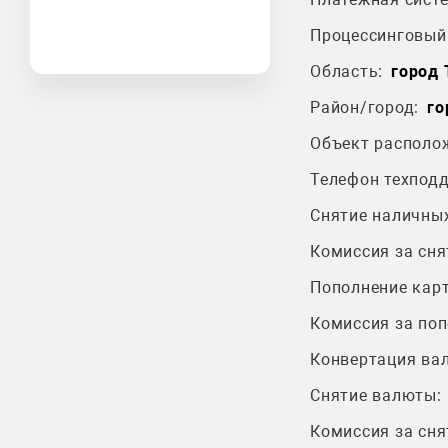
Процессинговый 
Область:
город
Район/город:
го
Объект располо
Телефон техпод
Снятие наличных
Комиссия за сня
Пополнение карт
Комиссия за поп
Конвертация ва
Снятие валюты:
Комиссия за сня