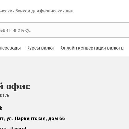
еских банков для физических лиц
переводы
Курсы валют
Онлайн-конвертация валюты
й офис
 0176
k
нт, ул. Паркентская, дом 66
ма:
Uzcard