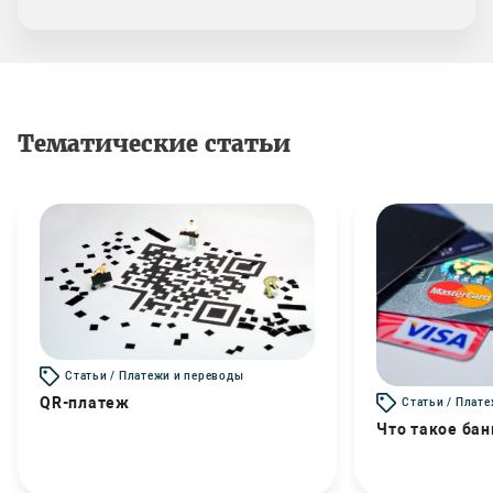
Тематические статьи
Статьи / Платежи и переводы
QR-платеж
Статьи / Плат
Что такое бан