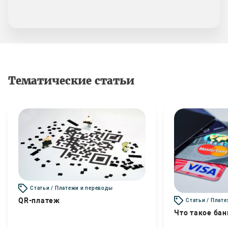
Тематические статьи
Статьи / Платежи и переводы
QR-платеж
Статьи / Плат
Что такое бан