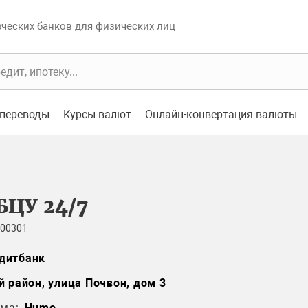
еских банков для физических лиц
переводы
Курсы валют
Онлайн-конвертация валюты
БЦУ 24/7
 00301
дитбанк
й район, улица Почвон, дом 3
ма:
Humo