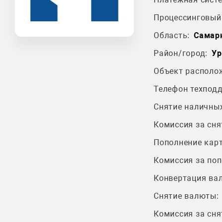
Процессинговый 
Область:
Самар
Район/город:
Ур
Объект располо
Телефон техпод
Снятие наличных
Комиссия за сня
Пополнение карт
Комиссия за поп
Конвертация ва
Снятие валюты:
Комиссия за сня