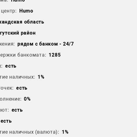
центр:
Humo
кандская область
гутский район
жения:
рядом с банком - 24/7
держки банкомата:
1285
:
есть
тие наличных:
1%
очек:
есть
олнение:
0%
лют:
есть
есть
тие наличных (валюта):
1%