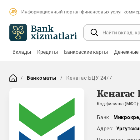
Информационный портал финансовых услуг коммерч
Вклады
Кредиты
Банковские карты
Денежные 
Банкоматы
Кенагас БЦУ 24/7
Кенагас 
Код филиала (МФО):
Банк:
Микрокре
Адрес:
Ургутски
Платежная систе