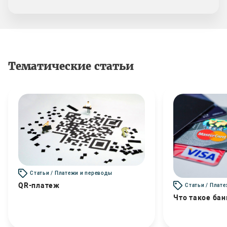
Тематические статьи
Статьи / Платежи и переводы
QR-платеж
Статьи / Плат
Что такое бан