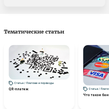
Тематические статьи
Статьи / Платежи и переводы
QR-платеж
Статьи / Плат
Что такое бан