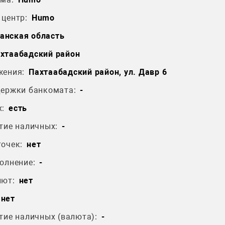
центр:
Humo
анская область
хтаабадский район
жения:
Пахтаабадский район, ул. Давр 6
держки банкомата:
-
:
есть
тие наличных:
-
очек:
нет
олнение:
-
лют:
нет
нет
тие наличных (валюта):
-