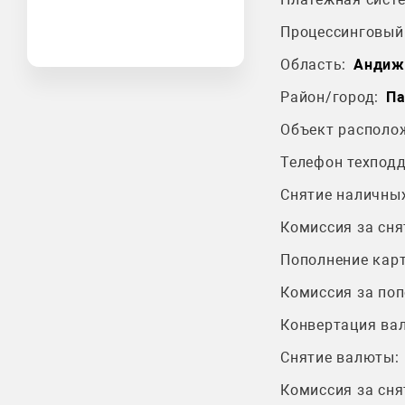
Процессинговый 
Область:
Андиж
Район/город:
Па
Объект располо
Телефон техпод
Снятие наличных
Комиссия за сня
Пополнение карт
Комиссия за поп
Конвертация ва
Снятие валюты:
Комиссия за сня