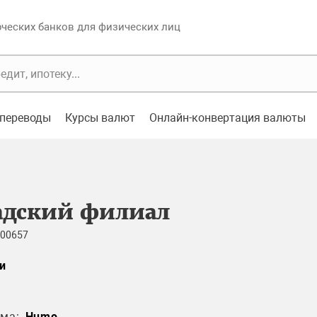
еских банков для физических лиц
переводы
Курсы валют
Онлайн-конвертация валюты
адский филиал
 00657
и
ма:
Humo