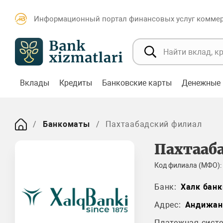
Информационный портал финансовых услуг коммерч
Вклады
Кредиты
Банковские карты
Денежные 
Банкоматы
Пахтаабадский филиал
Пахтааб
Код филиала (МФО):
Банк:
Халк банк
Адрес:
Андижан
Платежная систе