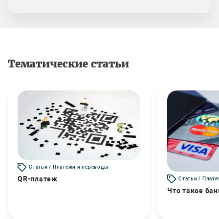
Тематические статьи
Статьи / Платежи и переводы
QR-платеж
Статьи / Плат
Что такое бан