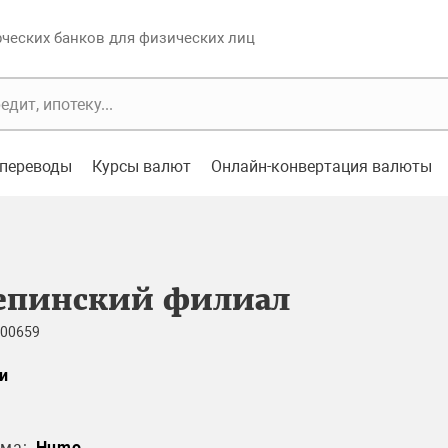
еских банков для физических лиц
переводы
Курсы валют
Онлайн-конвертация валюты
епинский филиал
 00659
и
ма:
Humo