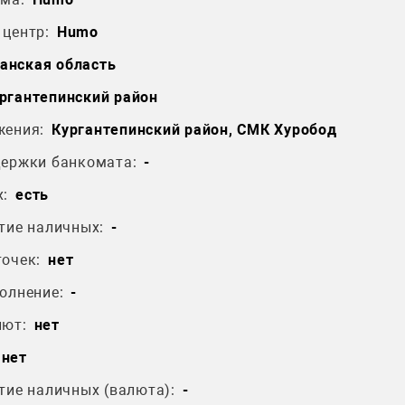
центр:
Humo
анская область
ргантепинский район
жения:
Кургантепинский район, СМК Хуробод
держки банкомата:
-
:
есть
тие наличных:
-
очек:
нет
олнение:
-
лют:
нет
нет
тие наличных (валюта):
-