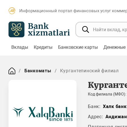
Информационный портал финансовых услуг коммерч
Вклады
Кредиты
Банковские карты
Денежные 
Банкоматы
Кургантепинский филиал
Кургант
Код филиала (МФО):
Банк:
Халк банк
Адрес:
Андижан
Платежная систе