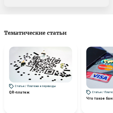
Тематические статьи
Статьи / Платежи и переводы
QR-платеж
Статьи / Плат
Что такое бан