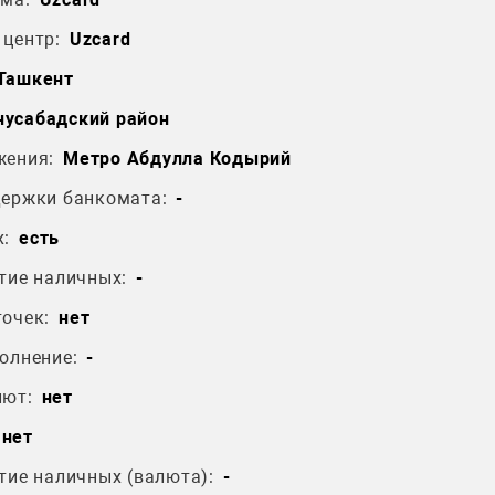
центр:
Uzcard
 Ташкент
усабадский район
жения:
Метро Абдулла Кодырий
держки банкомата:
-
:
есть
тие наличных:
-
очек:
нет
олнение:
-
лют:
нет
нет
тие наличных (валюта):
-