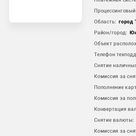
Процессинговый 
Область:
город
Район/город:
Юн
Объект располо
Телефон техпод
Снятие наличных
Комиссия за сня
Пополнение карт
Комиссия за поп
Конвертация ва
Снятие валюты:
Комиссия за сня