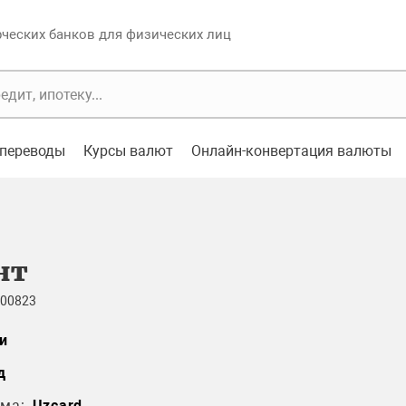
еских банков для физических лиц
переводы
Курсы валют
Онлайн-конвертация валюты
нт
 00823
и
д
ма:
Uzcard