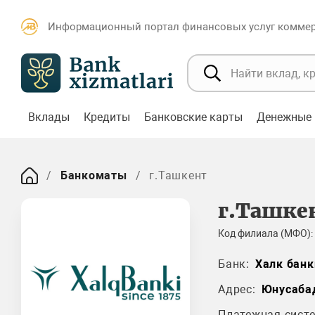
Информационный портал финансовых услуг коммерч
Вклады
Кредиты
Банковские карты
Денежные 
Банкоматы
г.Ташкент
г.Ташке
Код филиала (МФО):
Банк:
Халк банк
Адрес:
Юнусаба
Платежная систе