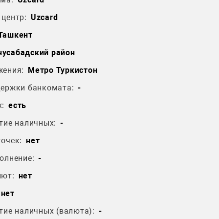
центр:
Uzcard
 Ташкент
усабадский район
жения:
Метро Туркистон
держки банкомата:
-
:
есть
тие наличных:
-
очек:
нет
олнение:
-
лют:
нет
нет
тие наличных (валюта):
-