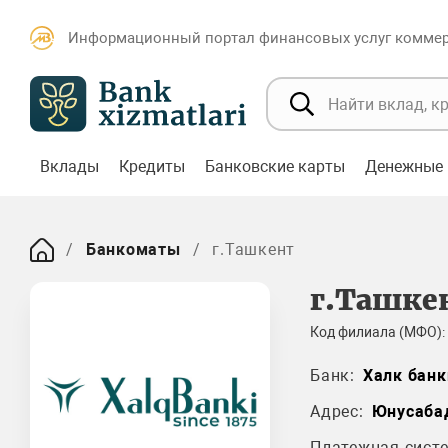
Информационный портал финансовых услуг коммерч
Вклады
Кредиты
Банковские карты
Денежные 
Банкоматы
г.Ташкент
г.Ташке
Код филиала (МФО):
Банк:
Халк банк
Адрес:
Юнусаба
Платежная систе