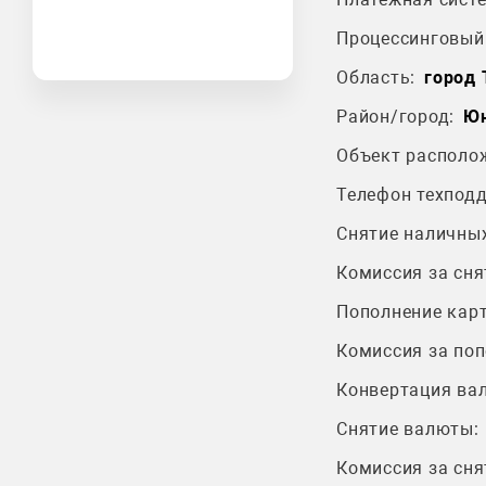
Процессинговый 
Область:
город
Район/город:
Юн
Объект располо
Телефон техпод
Снятие наличных
Комиссия за сня
Пополнение карт
Комиссия за поп
Конвертация ва
Снятие валюты:
Комиссия за сня