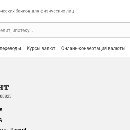
еских банков для физических лиц
переводы
Курсы валют
Онлайн-конвертация валюты
нт
 00823
и
д
ма:
Uzcard