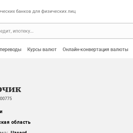
еских банков для физических лиц
переводы
Курсы валют
Онлайн-конвертация валюты
рчик
 00775
и
кая область
ма:
Uzcard