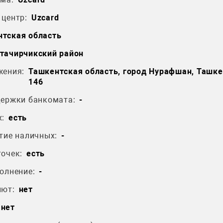
центр:
Uzcard
тская область
тачирчикский район
жения:
Ташкентская область, город Нурафшан, Ташке
146
держки банкомата:
-
:
есть
тие наличных:
-
очек:
есть
олнение:
-
лют:
нет
нет