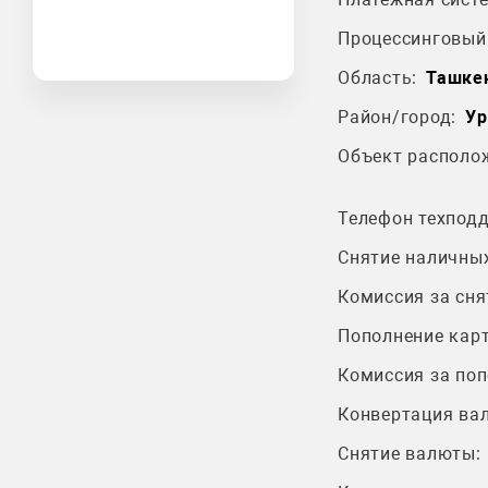
Процессинговый 
Область:
Ташкен
Район/город:
Ур
Объект располо
Телефон техпод
Снятие наличных
Комиссия за сня
Пополнение карт
Комиссия за поп
Конвертация ва
Снятие валюты: