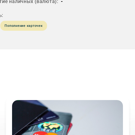
тие наличных (валюта):
-
ь:
Пополнение карточек