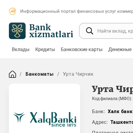
Информационный портал финансовых услуг коммерч
Вклады
Кредиты
Банковские карты
Денежные 
Банкоматы
Урта Чирчик
Урта Чи
Код филиала (МФО):
Банк:
Халк банк
Адрес:
Ташкентс
Платежная систе