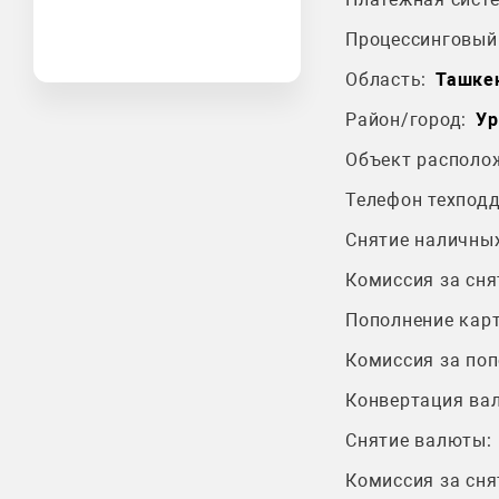
Процессинговый 
Область:
Ташкен
Район/город:
Ур
Объект располо
Телефон техпод
Снятие наличных
Комиссия за сня
Пополнение карт
Комиссия за поп
Конвертация ва
Снятие валюты:
Комиссия за сня