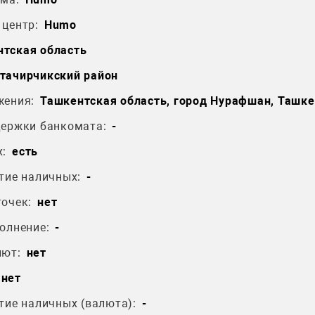
центр:
Humo
тская область
тачирчикский район
жения:
Ташкентская область, город Нурафшан, Ташке
держки банкомата:
-
:
есть
тие наличных:
-
очек:
нет
олнение:
-
лют:
нет
нет
тие наличных (валюта):
-