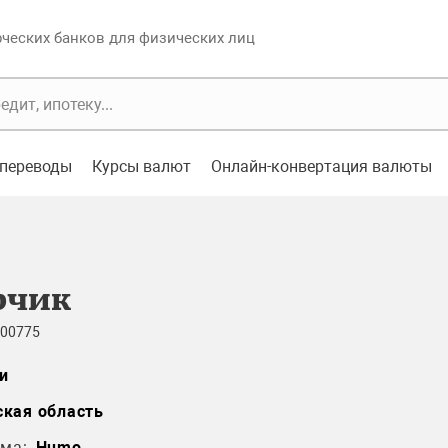
еских банков для физических лиц
переводы
Курсы валют
Онлайн-конвертация валюты
рчик
 00775
и
кая область
ма:
Humo