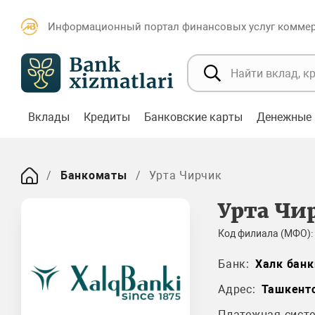
Информационный портал финансовых услуг коммерч
Вклады
Кредиты
Банковские карты
Денежные 
Банкоматы
Урта Чирчик
Урта Чи
Код филиала (МФО):
Банк:
Халк банк
Адрес:
Ташкентс
Платежная систе