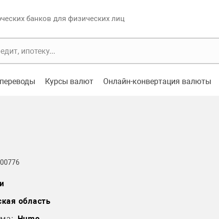
еских банков для физических лиц
переводы
Курсы валют
Онлайн-конвертация валюты
 00776
и
кая область
ма:
Humo