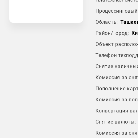
Процессинговый 
Область:
Ташкен
Район/город:
Ки
Объект располо
Телефон техпод
Снятие наличных
Комиссия за сня
Пополнение карт
Комиссия за поп
Конвертация ва
Снятие валюты:
Комиссия за сня