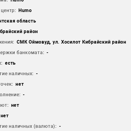
центр:
Humo
тская область
брайский район
жения:
СМК Оймовуд, ул. Хосилот Кибрайский район
держки банкомата:
-
:
есть
тие наличных:
-
очек:
нет
олнение:
-
лют:
нет
нет
тие наличных (валюта):
-