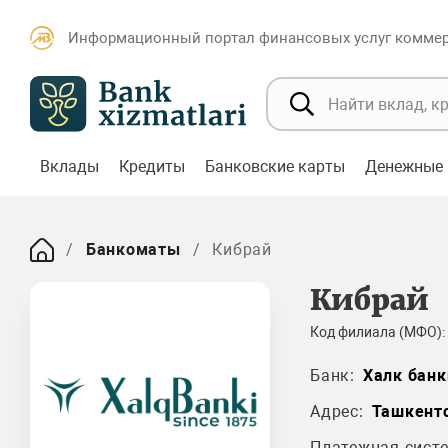
Информационный портал финансовых услуг коммерч
Вклады
Кредиты
Банковские карты
Денежные 
Банкоматы
Кибрай
Кибрай
Код филиала (МФО):
Банк:
Халк банк
Адрес:
Ташкентс
Платежная систе