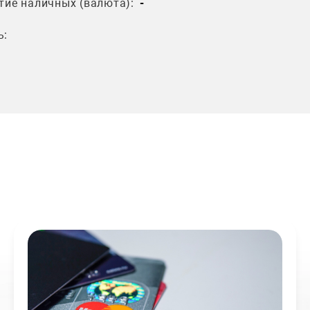
тие наличных (валюта):
-
ь: