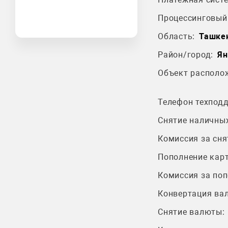
Процессинговый 
Область:
Ташкен
Район/город:
Ян
Объект располо
Телефон техпод
Снятие наличных
Комиссия за сня
Пополнение карт
Комиссия за поп
Конвертация ва
Снятие валюты: