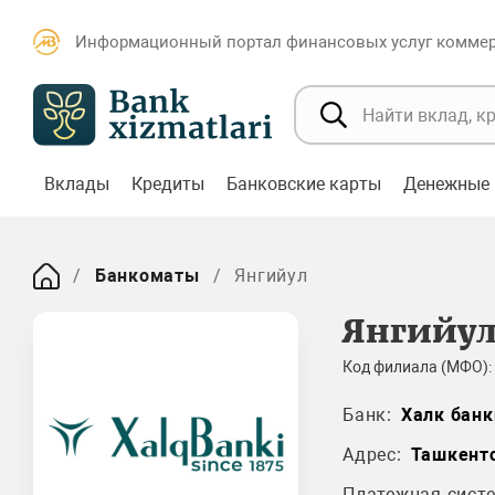
Информационный портал финансовых услуг коммерч
Вклады
Кредиты
Банковские карты
Денежные 
Банкоматы
Янгийул
Янгийу
Код филиала (МФО):
Банк:
Халк банк
Адрес:
Ташкентс
Платежная систе