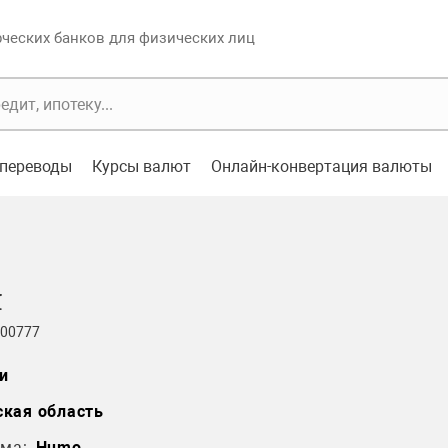
еских банков для физических лиц
переводы
Курсы валют
Онлайн-конвертация валюты
л
 00777
и
кая область
ма:
Humo