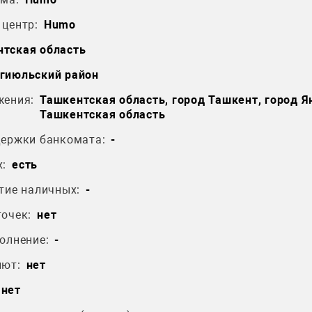
центр:
Humo
тская область
гиюльский район
жения:
Ташкентская область, город Ташкент, город Я
Ташкентская область
держки банкомата:
-
:
есть
тие наличных:
-
очек:
нет
олнение:
-
лют:
нет
нет