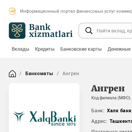
Информационный портал финансовых услуг коммерч
Вклады
Кредиты
Банковские карты
Денежные 
Банкоматы
Ангрен
Ангрен
Код филиала (МФО):
Банк:
Халк банк
Адрес:
Ташкентс
Платежная систе