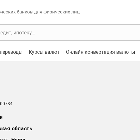
еских банков для физических лиц
переводы
Курсы валют
Онлайн-конвертация валюты
 00784
и
кая область
ма:
Humo