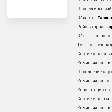
Процессинговый 
Область:
Ташкен
Район/город:
го
Объект располо
Телефон техпод
Снятие наличных
Комиссия за сня
Пополнение карт
Комиссия за поп
Конвертация ва
Снятие валюты:
Комиссия за сня