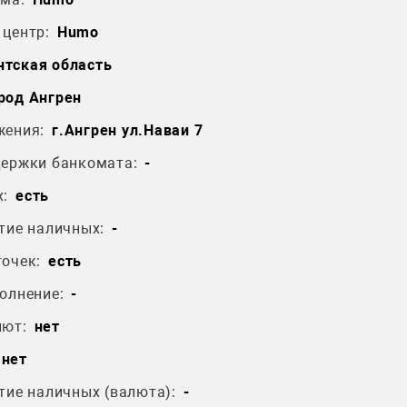
центр:
Humo
тская область
род Ангрен
жения:
г.Ангрен ул.Наваи 7
держки банкомата:
-
:
есть
тие наличных:
-
очек:
есть
олнение:
-
лют:
нет
нет
тие наличных (валюта):
-