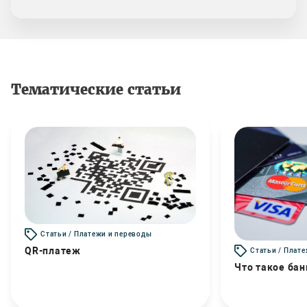
Тематические статьи
Статьи / Платежи и переводы
QR-платеж
Статьи / Плат
Что такое бан