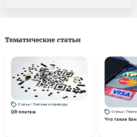
Тематические статьи
Статьи / Платежи и переводы
QR-платеж
Статьи / Плат
Что такое бан