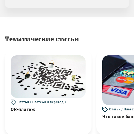
Тематические статьи
Статьи / Платежи и переводы
QR-платеж
Статьи / Плат
Что такое бан