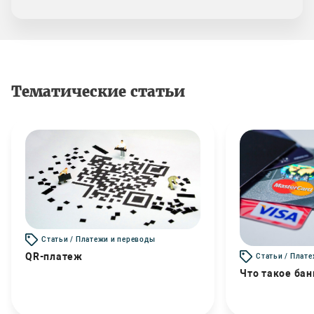
Тематические статьи
Статьи / Платежи и переводы
QR-платеж
Статьи / Плат
Что такое бан