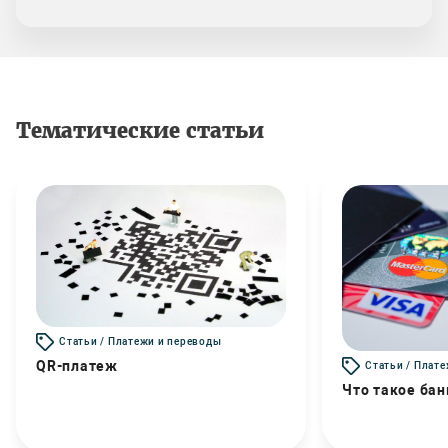
Тематические статьи
Статьи / Платежи и переводы
QR-платеж
Статьи / Плат
Что такое бан