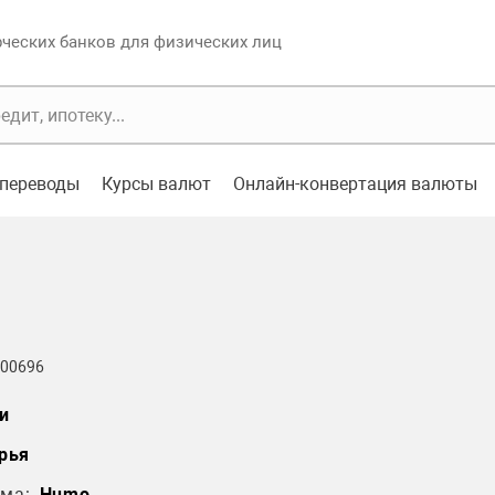
еских банков для физических лиц
переводы
Курсы валют
Онлайн-конвертация валюты
 00696
и
рья
ма:
Humo