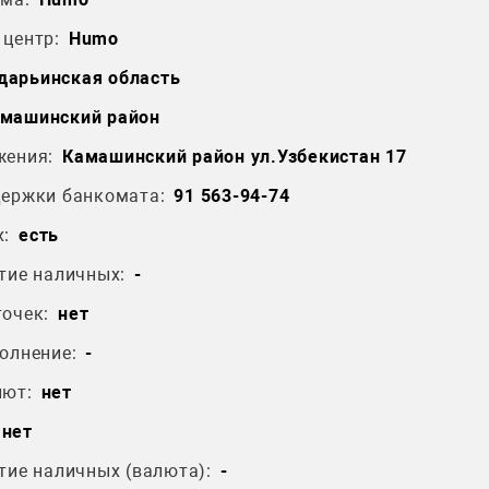
центр:
Humo
дарьинская область
машинский район
жения:
Камашинский район ул.Узбекистан 17
держки банкомата:
91 563-94-74
:
есть
тие наличных:
-
очек:
нет
олнение:
-
лют:
нет
нет
тие наличных (валюта):
-