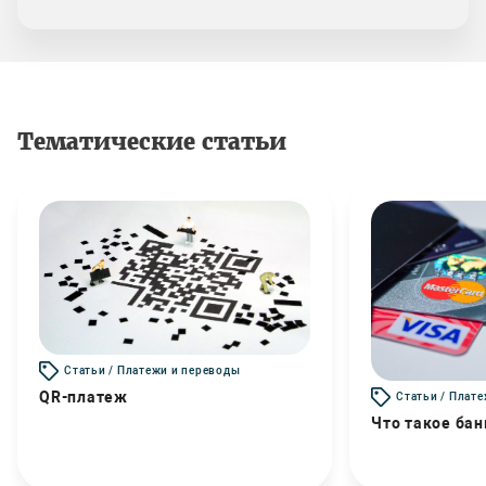
Тематические статьи
Статьи / Платежи и переводы
QR-платеж
Статьи / Плат
Что такое бан