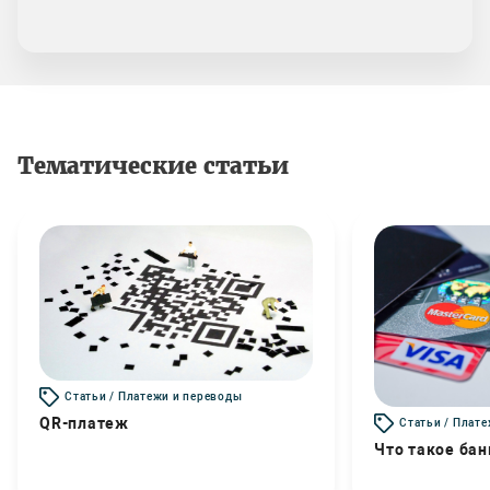
Тематические статьи
Статьи / Платежи и переводы
QR-платеж
Статьи / Плат
Что такое бан