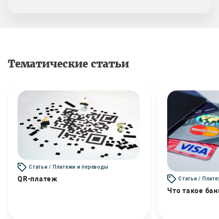
Тематические статьи
Статьи / Платежи и переводы
QR-платеж
Статьи / Плат
Что такое бан