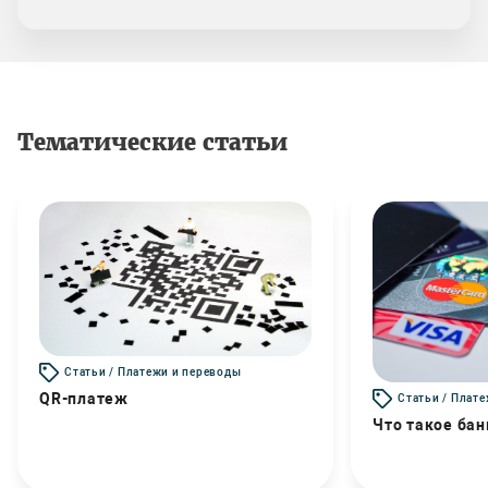
Тематические статьи
Статьи / Платежи и переводы
QR-платеж
Статьи / Плат
Что такое бан