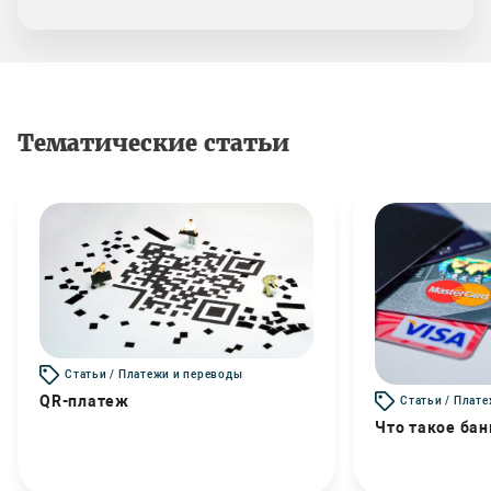
Тематические статьи
Статьи / Платежи и переводы
QR-платеж
Статьи / Плат
Что такое бан