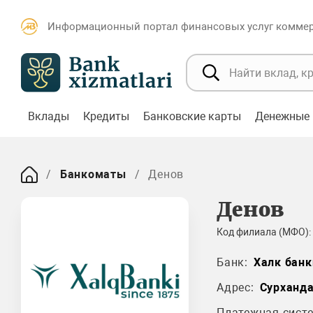
Информационный портал финансовых услуг коммерч
Вклады
Кредиты
Банковские карты
Денежные 
Банкоматы
Денов
Денов
Код филиала (МФО):
Банк:
Халк банк
Адрес:
Сурханд
Платежная систе