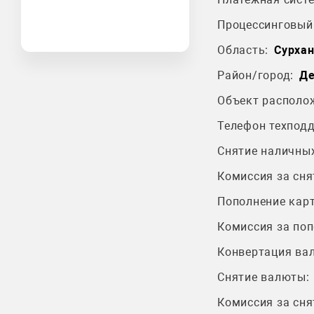
Процессинговый 
Область:
Сурхан
Район/город:
Де
Объект располо
Телефон техпод
Снятие наличных
Комиссия за сня
Пополнение карт
Комиссия за поп
Конвертация ва
Снятие валюты:
Комиссия за сня