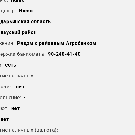
центр:
Humo
дарьинская область
науский район
жения:
Рядом с районным Агробанком
держки банкомата:
90-248-41-40
:
есть
тие наличных:
-
очек:
нет
олнение:
-
лют:
нет
нет
тие наличных (валюта):
-