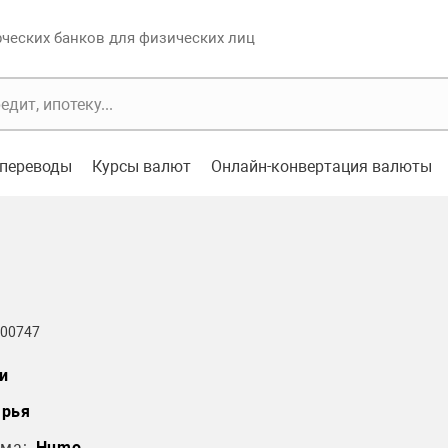
еских банков для физических лиц
переводы
Курсы валют
Онлайн-конвертация валюты
 00747
и
арья
ма:
Humo