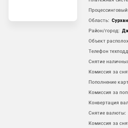
Процессинговый 
Область:
Сурхан
Район/город:
Дж
Объект располо
Телефон техпод
Снятие наличных
Комиссия за сня
Пополнение карт
Комиссия за поп
Конвертация ва
Снятие валюты:
Комиссия за сня