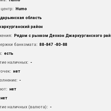
центр:
Humo
дарьинская область
аркурганский район
жения:
Рядом с рынком Дехкон Джаркурганского рай
держки банкомата:
88-847 -80-88
:
есть
тие наличных:
-
очек:
нет
олнение:
-
лют:
нет
нет
тие наличных (валюта):
-