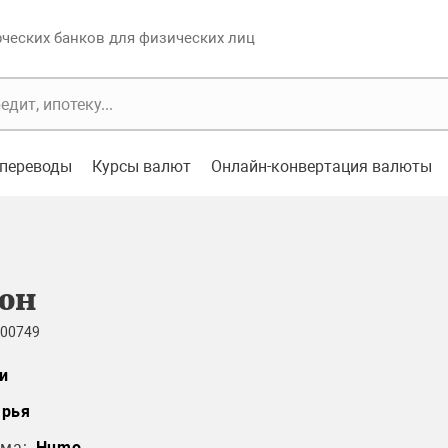
еских банков для физических лиц
переводы
Курсы валют
Онлайн-конвертация валюты
он
 00749
и
арья
ма:
Humo