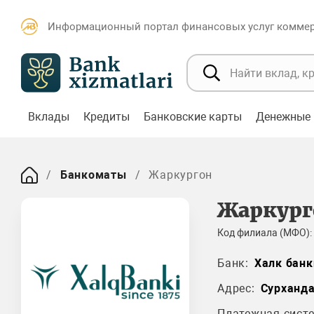
Информационный портал финансовых услуг коммерч
Вклады
Кредиты
Банковские карты
Денежные 
Банкоматы
Жаркургон
Жаркург
Код филиала (МФО):
Банк:
Халк банк
Адрес:
Сурханд
Платежная систе