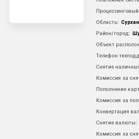
Процессинговый 
Область:
Сурхан
Район/город:
Шу
Объект располо
Телефон техпод
Снятие наличных
Комиссия за сня
Пополнение карт
Комиссия за поп
Конвертация ва
Снятие валюты:
Комиссия за сня