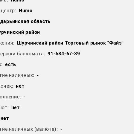
центр:
Humo
дарьинская область
рчинский район
жения:
Шурчинский район Торговый рынок "Файз"
держки банкомата:
91-584-67-39
:
есть
тие наличных:
-
очек:
нет
олнение:
-
лют:
нет
нет
тие наличных (валюта):
-