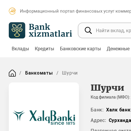
Информационный портал финансовых услуг коммерч
Вклады
Кредиты
Банковские карты
Денежные 
Банкоматы
Шурчи
Шурчи
Код филиала (МФО):
Банк:
Халк банк
Адрес:
Сурханд
Платежная систе