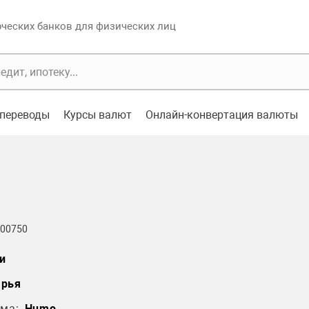
еских банков для физических лиц
переводы
Курсы валют
Онлайн-конвертация валюты
 00750
и
арья
ма:
Humo