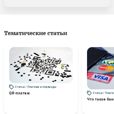
Тематические статьи
Статьи / Платежи и переводы
QR-платеж
Статьи / Плат
Что такое бан