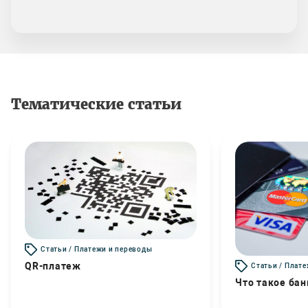
Тематические статьи
Статьи / Платежи и переводы
QR-платеж
Статьи / Плат
Что такое бан