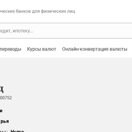
еских банков для физических лиц
переводы
Курсы валют
Онлайн-конвертация валюты
д
 00752
и
арья
ма:
Humo