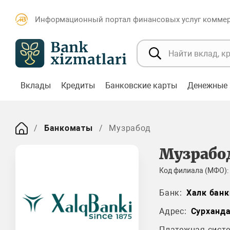
Информационный портал финансовых услуг коммерч
Вклады
Кредиты
Банковские карты
Денежные 
Банкоматы
Музрабод
Музрабо
Код филиала (МФО):
Банк:
Халк банк
Адрес:
Сурханд
Платежная систе