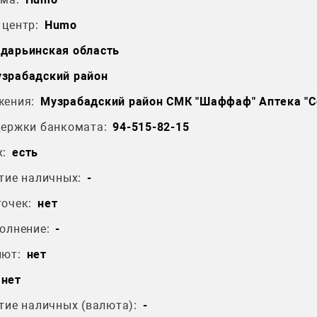
центр:
Humo
дарьинская область
зрабадский район
жения:
Музрабадский район СМК "Шаффаф" Аптека "С
держки банкомата:
94-515-82-15
:
есть
тие наличных:
-
очек:
нет
олнение:
-
лют:
нет
нет
тие наличных (валюта):
-