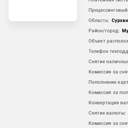
Процессинговый 
Область:
Сурхан
Район/город:
Му
Объект располо
Телефон техпод
Снятие наличных
Комиссия за сня
Пополнение карт
Комиссия за поп
Конвертация ва
Снятие валюты:
Комиссия за сня