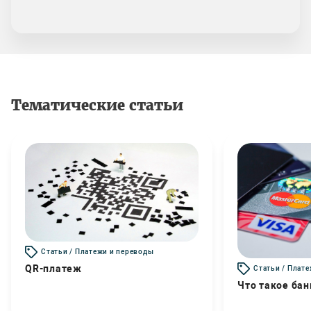
Тематические статьи
Статьи / Платежи и переводы
QR-платеж
Статьи / Плат
Что такое бан