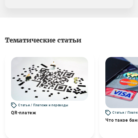
Тематические статьи
Статьи / Платежи и переводы
QR-платеж
Статьи / Плат
Что такое бан