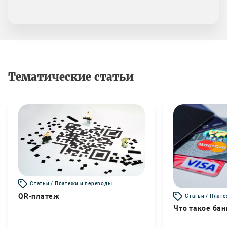
Тематические статьи
Статьи / Платежи и переводы
QR-платеж
Статьи / Плат
Что такое бан