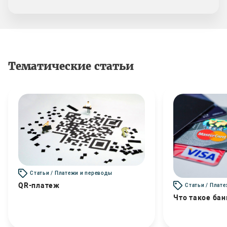
Тематические статьи
Статьи / Платежи и переводы
QR-платеж
Статьи / Плат
Что такое бан