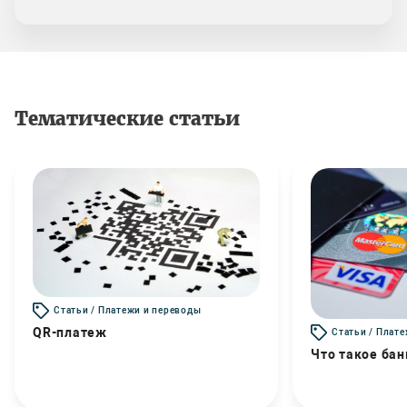
Тематические статьи
Статьи / Платежи и переводы
QR-платеж
Статьи / Плат
Что такое бан