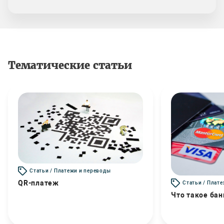
Тематические статьи
Статьи / Платежи и переводы
QR-платеж
Статьи / Плат
Что такое бан