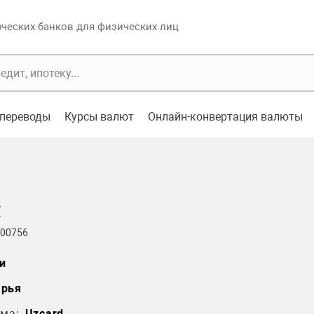
еских банков для физических лиц
переводы
Курсы валют
Онлайн-конвертация валюты
л
 00756
и
арья
ма:
Uzcard