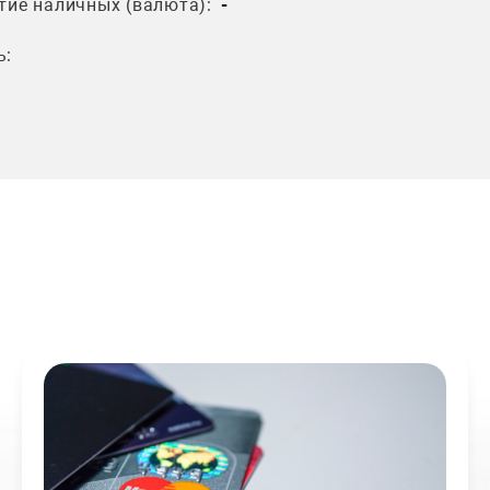
тие наличных (валюта):
-
ь: