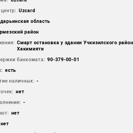
центр:
Uzcard
дарьинская область
рмезский район
жения:
Смарт остановка у здании Учкизилского райо
Хакимияти
держки банкомата:
90-379-00-01
:
есть
тие наличных:
-
очек:
нет
олнение:
-
лют:
нет
нет