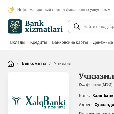
Информационный портал финансовых услуг коммерч
Вклады
Кредиты
Банковские карты
Денежные 
Банкоматы
Учкизил
Учкизи
Код филиала (МФО):
Банк:
Халк банк
Адрес:
Сурханд
Платежная систе