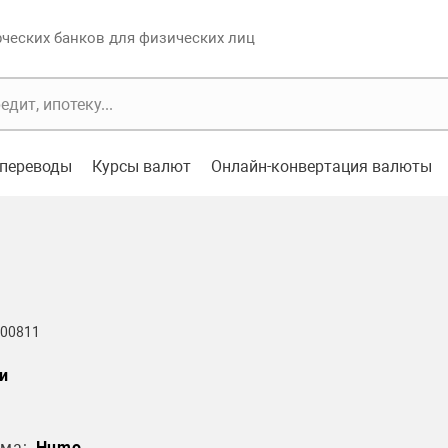
еских банков для физических лиц
переводы
Курсы валют
Онлайн-конвертация валюты
 00811
и
ма:
Humo