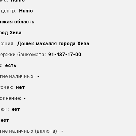
центр:
Humo
ская область
род Хива
жения:
Дошёк махалля города Хива
держки банкомата:
91-437-17-00
:
есть
тие наличных:
-
очек:
нет
олнение:
-
лют:
нет
нет
тие наличных (валюта):
-