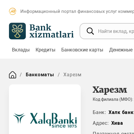
Информационный портал финансовых услуг коммерч
Вклады
Кредиты
Банковские карты
Денежные 
Банкоматы
Харезм
Харезм
Код филиала (МФО):
Банк:
Халк банк
Адрес:
Хива
Платежная систе