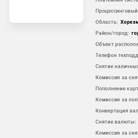
Процессинговый 
Область:
Хорезм
Район/город:
го
Объект располо
Телефон техпод
Снятие наличных
Комиссия за сня
Пополнение карт
Комиссия за поп
Конвертация ва
Снятие валюты:
Комиссия за сня