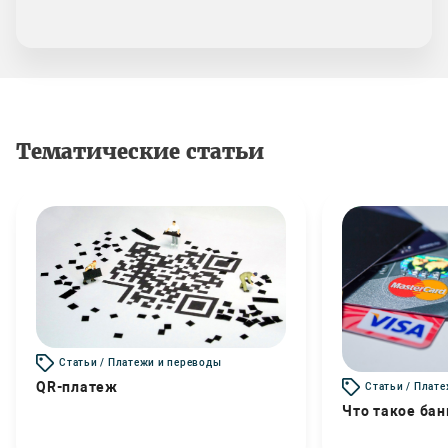
Тематические статьи
Статьи / Платежи и переводы
QR-платеж
Статьи / Плат
Что такое бан