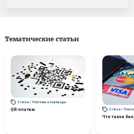
Тематические статьи
Статьи / Платежи и переводы
QR-платеж
Статьи / Плат
Что такое бан