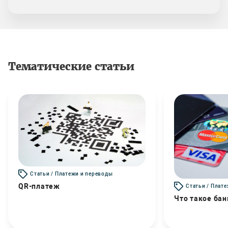
Тематические статьи
Статьи / Платежи и переводы
QR-платеж
Статьи / Плат
Что такое бан