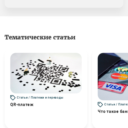
Тематические статьи
Статьи / Платежи и переводы
QR-платеж
Статьи / Плат
Что такое бан