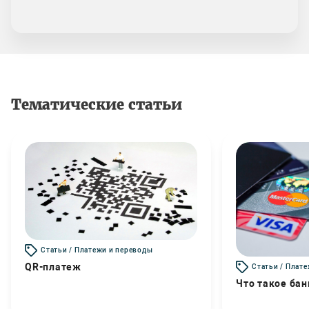
Тематические статьи
Статьи / Платежи и переводы
QR-платеж
Статьи / Плат
Что такое бан