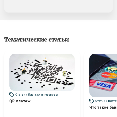
Тематические статьи
Статьи / Платежи и переводы
QR-платеж
Статьи / Плат
Что такое бан