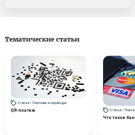
Тематические статьи
Статьи / Платежи и переводы
QR-платеж
Статьи / Плат
Что такое бан