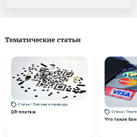
Тематические статьи
Статьи / Платежи и переводы
QR-платеж
Статьи / Плат
Что такое бан